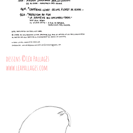
dessins ©Léa Pallagès
www.leapallages.com