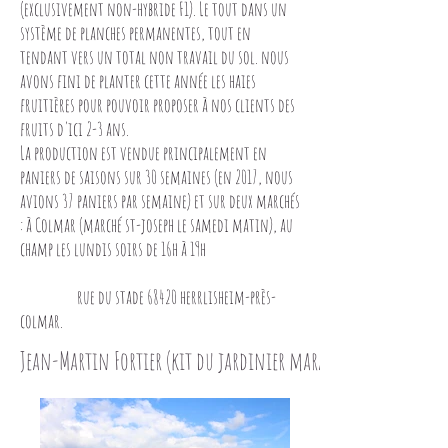
(exclusivement non-hybride F1). Le tout dans un
système de planches permanentes, tout en
tendant vers un total non travail du sol. nous
avons fini de planter cette année les haies
fruitières pour pouvoir proposer à nos clients des
fruits d'ici 2-3 ans.
La production est vendue principalement en
paniers de saisons sur 30 semaines (en 2017, nous
avions 37 paniers par semaine) et sur deux marchés
: à Colmar (marché st-joseph le samedi matin), au
champ les lundis soirs de 16h à 19h
rue du stade 68420 herrlisheim-près-
colmar.
Jean-Martin Fortier (kit du jardinier maraîcher)