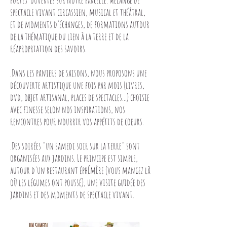
portes ouvertes sur notre parcelle. Mélange de
spectacle vivant circassien, musical et théâtral,
et de moments d'échanges, de formations autour
de la thématique du lien à la terre et de la
réapropriation des savoirs.
.Dans les paniers de saisons, nous proposons une
découverte artistique une fois par mois (livres,
dvd, objet artisanal, places de spectacles...) choisie
avec finesse selon nos inspirations, nos
rencontres pour nourrir vos appétits de coeurs.
.Des soirées "un samedi soir sur la terre" sont
organisées aux jardins. Le principe est simple,
autour d'un restaurant éphÉmÈre (vous mangez là
où les légumes ont poussé), une visite guidée des
jardins et des moments de spectacle vivant.